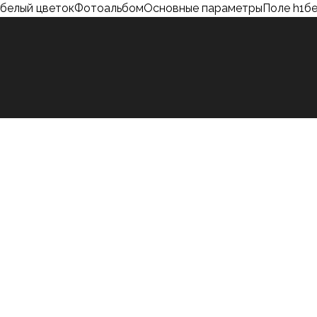
белый цветокФотоальбомОсновные параметрыПоле h1бе
О Группе компаний
Основатель ГК
Пресс-цент