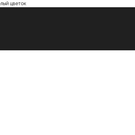
лый цветок
р
Центр социальных проектов
Карьера
Контакт