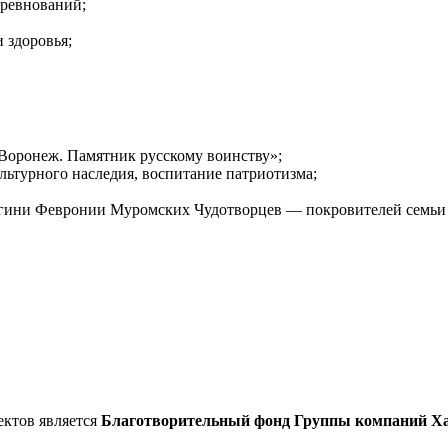
оревнований;
 здоровья;
Воронеж. Памятник русскому во­инству»;
льтурного наследия, воспитание патриотизма;
княгини Февронии Муромских Чудотворцев — покрови­телей семьи 
ектов является
Благотворитель­ный фонд Группы компаний Х