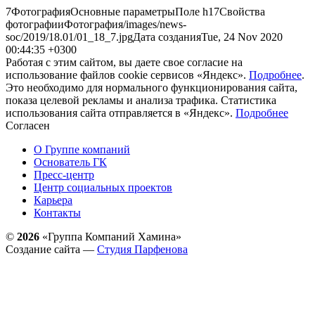
7ФотографияОсновные параметрыПоле h17Свойства
фотографииФотография/images/news-
soc/2019/18.01/01_18_7.jpgДата созданияTue, 24 Nov 2020
00:44:35 +0300
Работая с этим сайтом, вы даете свое согласие на
использование файлов cookie сервисов «Яндекс».
Подробнее
.
Это необходимо для нормального функционирования сайта,
показа целевой рекламы и анализа трафика. Статистика
использования сайта отправляется в «Яндекс».
Подробнее
Согласен
О Группе компаний
Основатель ГК
Пресс-центр
Центр социальных проектов
Карьера
Контакты
©
2026
«Группа Компаний Хамина»
Создание сайта —
Студия Парфенова