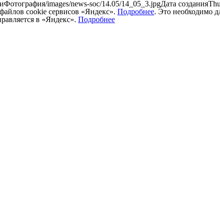
тография/images/news-soc/14.05/14_05_3.jpgДата созданияThu,
е файлов cookie сервисов «Яндекс».
Подробнее
. Это необходимо 
правляется в «Яндекс».
Подробнее