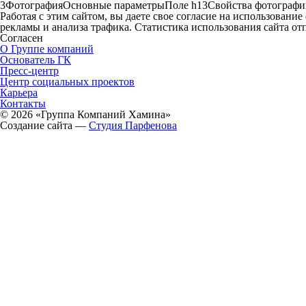
3ФотографияОсновные параметрыПоле h13Свойства фотографииФо
Работая с этим сайтом, вы даете свое согласие на использовани
рекламы и анализа трафика. Статистика использования сайта от
Согласен
О Группе компаний
Основатель ГК
Пресс-центр
Центр социальных проектов
Карьера
Контакты
©
2026
«Группа Компаний Хамина»
Создание сайта —
Студия Парфенова