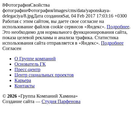
8ФотографияСвойства
фотографииФотография/images/cms/data/yaponskaya-
delegaciya/8.jpgДата созданияSat, 04 Feb 2017 17:03:16 +0300
Работая с этим сайтом, вы даете свое согласие на
использование файлов cookie сервисов «Яндекс».
Подробнее
.
Это необходимо для нормального функционирования сайта,
показа целевой рекламы и анализа трафика. Статистика
использования сайта отправляется в «Яндекс».
Подробнее
Согласен
О Группе компаний
Основатель ГК
Пресс-центр
Центр социальных проектов
Карьера
Контакты
©
2026
«Группа Компаний Хамина»
Создание сайта —
Студия Парфенова