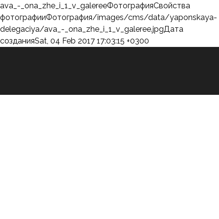
ava_-_ona_zhe_i_1_v_galereeФотографияСвойства
фотографииФотография/images/cms/data/yaponskaya-
delegaciya/ava_-_ona_zhe_i_1_v_galeree.jpgДата
созданияSat, 04 Feb 2017 17:03:15 +0300
Студия Парфенова